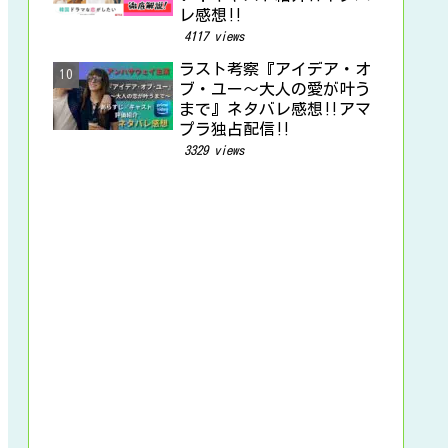
レ感想‼
4117 views
ラスト考察『アイデア・オ
ブ・ユー～大人の愛が叶う
まで』ネタバレ感想‼アマ
プラ独占配信‼
3329 views