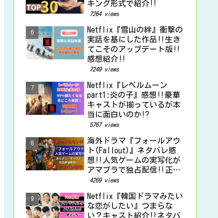
キング形式で紹介‼
7264 views
Netflix『雪山の絆』衝撃の
実話を基にした作品‼生き
てこそのアップデート版‼
感想紹介‼
7249 views
Netflix『レベルムーン
part1:炎の子』感想‼豪華
キャストが揃っているが本
当に面白いのか⁉
5767 views
海外ドラマ『フォールアウ
ト(Fallout)』ネタバレ感
想‼人気ゲームの実写化が
アマプラで独占配信‼正直
つまらない⁉
4269 views
Netflix『韓国ドラマみたい
な恋がしたい』つまらな
い？キャスト紹介‼ネタバ