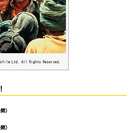
asfilm Ltd. All Rights Reserved.
！
開)
開)