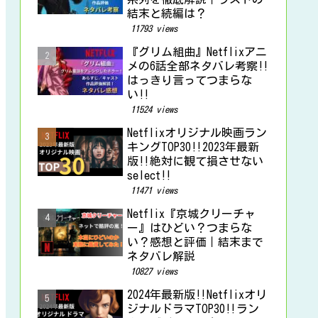
結末と続編は？
11793 views
『グリム組曲』Netflixアニ
メの6話全部ネタバレ考察‼
はっきり言ってつまらな
い‼
11524 views
Netflixオリジナル映画ラン
キングTOP30‼2023年最新
版‼絶対に観て損させない
select‼
11471 views
Netflix『京城クリーチャ
ー』はひどい？つまらな
い？感想と評価｜結末まで
ネタバレ解説
10827 views
2024年最新版‼Netflixオリ
ジナルドラマTOP30‼ラン