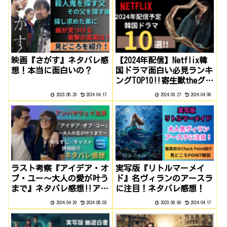
映画『さがす』ネタバレ感
【2024年配信】Netflix韓
想！本当に面白いの？
国ドラマ面白い必見ランキ
ングTOP10‼寄生獣theグレ
イ他、注目作品は!?
2023.05.29
2024.04.17
2024.03.27
2024.04.08
ラスト考察『アイデア・オ
実写版『リトルマーメイ
ブ・ユー～大人の愛が叶う
ド』名ヴィランのアースラ
まで』ネタバレ感想‼アマ
に注目！ネタバレ感想！
プラ独占配信‼
2024.04.29
2024.05.03
2023.06.09
2024.04.17