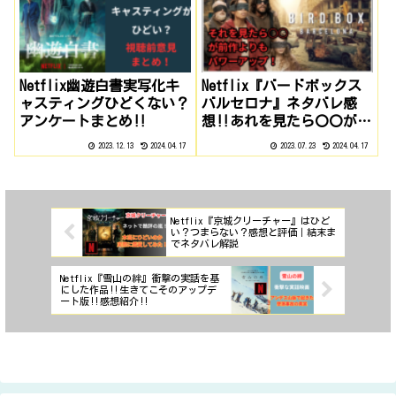
Netflix幽遊白書実写化キ
Netflix『バードボックス
ャスティングひどくない？
バルセロナ』ネタバレ感
アンケートまとめ‼
想‼あれを見たら〇〇がパ
ワーUP‼
2023.12.13
2024.04.17
2023.07.23
2024.04.17
Netflix『京城クリーチャー』はひど
い？つまらない？感想と評価｜結末ま
でネタバレ解説
Netflix『雪山の絆』衝撃の実話を基
にした作品‼生きてこそのアップデ
ート版‼感想紹介‼