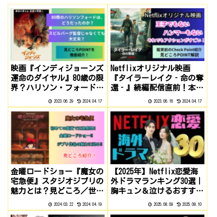
映画『インディジョーンズ
Netflixオリジナル映画
運命のダイヤル』80歳の限
『タイラーレイク‐命の奪
界？ハリソン・フォードの
還‐』続編配信直前！本当
アクション！
に面白いの？
2023.06.29
2024.04.17
2023.06.16
2024.04.17
金曜ロードショー『魔女の
【2025年】Netflix恋愛海
宅急便』スタジオジブリの
外ドラマランキング30選｜
魅力とは？見どころ／世間
胸キュン＆泣けるおすすめ
の評価を紹介‼
ラブストーリー！
2024.03.22
2024.04.19
2025.08.09
2025.08.10