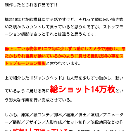
制作したとされる作品です‼
構想10年とか結構耳にする話ですけど、それって頭に思い描き始
めた頃からカウントして言っていると思うんですが、ストップモ
ーション撮影はきっとそれとは違うと思うんです。
静止している物体を1コマ毎に少しずつ動かしカメラで撮影し、あ
たかもそれ自身が動いているかのように見せる撮影技術の事をス
トップモーション撮影
と言われています。
上で紹介した『ジャンクヘッド』も人形を少しずつ動かし、動い
総ショット14万枚
ているように見せる為に
とい
う膨大な作業を行い完成させている。
しかも、原案／絵コンテ／脚本／編集／演出／照明／アニメータ
ー／撮影／デザイン／人形作成／セット制作／映像効果などの作