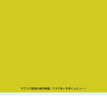
サブスク配信の新作映画／ドラマをいち早くレビュー！