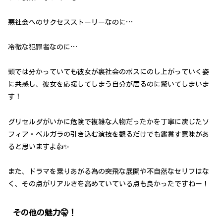
悪社会へのサクセスストーリーなのに…
冷徹な犯罪者なのに…
頭では分かっていても彼女が裏社会のボスにのし上がっていく姿
に共感し、彼女を応援してしまう自分が居るのに驚いてしまいま
す！
グリセルダがいかに危険で複雑な人物だったかを丁寧に演じたソ
フィア・ベルガラの引き込む演技を観るだけでも鑑賞す意味があ
ると思いますよ👍✨
また、ドラマを乗りあがる為の突飛な展開や不自然なセリフはな
く、その点がリアルさを高めていている点も良かったですねー！
その他の魅力🤫！