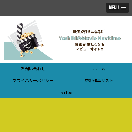
MENU
お問い合わせ
ホーム
プライバシーポリシー
感想作品リスト
Twitter