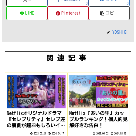
0
0
LINE
Pinterest
コピー
YOSHIKI
関連記事
Netflixオリジナルドラマ
Netflix『あいの里』カッ
『セレブリティ』セレブ達
プルランキング！個人的見
の裏側が超おもしろいイッ
解好きな告白！
キ観案件ドラマ‼
2023.07.21
2024.04.17
2023.06.02
2024.03.13