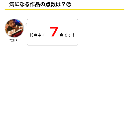
気になる作品の点数は？😣
７
10点中／
点です！
YOSHIKI