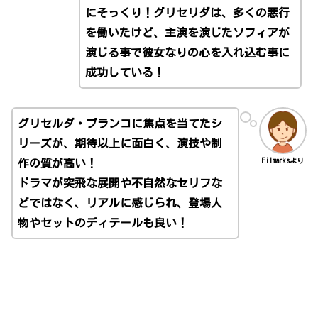
にそっくり！グリセリダは、多くの悪行
を働いたけど、主演を演じたソフィアが
演じる事で彼女なりの心を入れ込む事に
成功している！
グリセルダ・ブランコに焦点を当てたシ
リーズが、期待以上に面白く、演技や制
Filmarksより
作の質が高い！
ドラマが突飛な展開や不自然なセリフな
どではなく、リアルに感じられ、登場人
物やセットのディテールも良い！