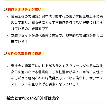
◎
制作クオリティが高い！
映画全体の雰囲気が70年代や80年代の古い雰囲気を上手に再
現しており、観る側にとって不快感を与えない程度に抑えら
れているのが好印象です！
衣装やセットが時代背景に忠実で、視覚的な雰囲気が良く出
来ている！
◎
女性の活躍を描く作品！
裏社会で麻薬王にのし上がろうとするグリセルダやそんな彼
女らを追いかける警察側にも女性警官が居て、当時、女性で
あるだけで軽視された時代背景もしっかり描かれ、サクセス
ストーリーを盛り上げる要素になっている！
残念とされているPOINTは🤔？