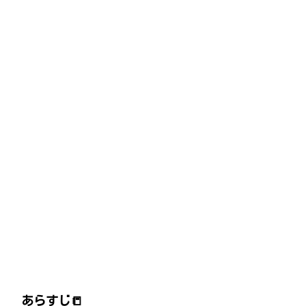
あらすじ📒