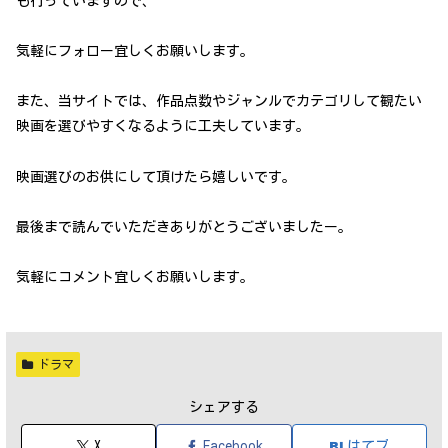
も行っていますので、
気軽にフォロー宜しくお願いします。
また、当サイトでは、作品点数やジャンルでカテゴリして観たい
映画を選びやすくなるように工夫しています。
映画選びのお供にして頂けたら嬉しいです。
最後まで読んでいただきありがとうございましたー。
気軽にコメント宜しくお願いします。
ドラマ
シェアする
X
Facebook
はてブ