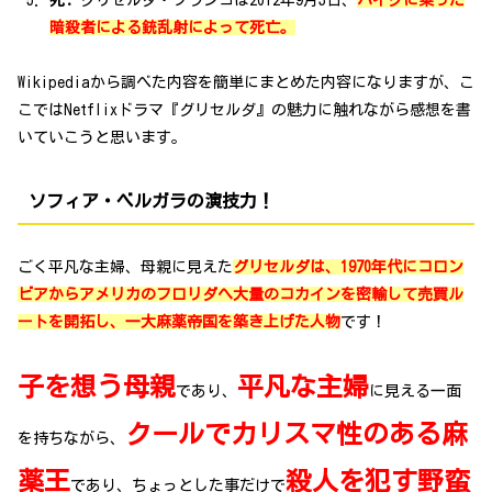
死:
グリセルダ・ブランコは2012年9月3日、
バイクに乗った
暗殺者による銃乱射によって死亡。
Wikipediaから調べた内容を簡単にまとめた内容になりますが、こ
こではNetflixドラマ『グリセルダ』の魅力に触れながら感想を書
いていこうと思います。
ソフィア・ベルガラの演技力！
ごく平凡な主婦、母親に見えた
グリセルダは、1970年代にコロン
ビアからアメリカのフロリダへ大量のコカインを密輸して売買ル
ートを開拓し、一大麻薬帝国を築き上げた人物
です！
子を想う母親
平凡な主婦
であり、
に見える一面
クールでカリスマ性のある麻
を持ちながら、
薬王
殺人を犯す野蛮
であり、ちょっとした事だけで