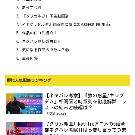
あらすじ📒
『グリセルダ』予告動画🎬
✔『グリセルダ』観る前に気になるCHECK POINT👍
作品の口コミ紹介！
ネタバレ無し感想📒✨
気になる作品の点数は？😣
最後に😀
歴代人気記事ランキング
【ネタバレ考察】『猿の惑星/キング
ダム』相関図と時系列を徹底解説｜ラ
ストの結末と続編は？
11796 views
『グリム組曲』Netflixアニメの6話全
部ネタバレ考察‼はっきり言ってつま