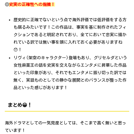
◎
史実の正確性への指摘！
歴史的に正確でないという点で海外評価では低評価をする方
も居るみたいです！この作品は、事実を基に制作されたフィ
クションであると明記されており、全てにおいて忠実に描か
れている訳では無い事を頭に入れておく必要がありますね
😯！
リヴィ(架空のキャラクター)登場もあり、グリセルダという
女性麻薬王の話を史実を交えながらエンタメに昇華した作品
といった印象があり、それでもエンタメに振り切った訳では
無く、実話ものとしての静かな展開とのバランスが整った作
品といった感じがあります！
まとめ😀！
海外ドラマとしての一気見度としては、そこまで高く無いと思っ
ています！