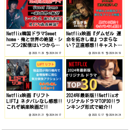
Netflix韓国ドラマSweet
Netflix映画『ダムゼル 運
home‐俺と世界の絶望‐シ
命を拓きし者』つまらな
ーズン2配信はいつから？
い？正直感想‼キャスト／
見どころ解説‼
見どころ紹介‼
2023.11.29
2024.04.17
2024.03.15
2024.04.19
Netflix映画『リフト
2024年最新版‼Netflixオ
LIFT』ネタバレなし感想‼
リジナルドラマTOP30‼ラ
これぞ娯楽映画だ‼
ンキング形式で紹介‼
2024.01.21
2024.04.17
2023.12.17
2024.04.24