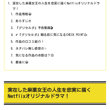
実在した麻薬女王の人生を忠実に描くNetflixオリジナルドラ
マ！
作品情報😀
あらすじ📒
『グリセルダ』予告動画🎬
✔『グリセルダ』観る前に気になるCHECK POINT👍
作品の口コミ紹介！
ネタバレ無し感想📒✨
気になる作品の点数は？😣
最後に😀
実在した麻薬女王の人生を忠実に描く
Netflixオリジナルドラマ！