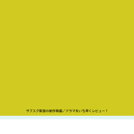
サブスク配信の新作映画／ドラマをいち早くレビュー！