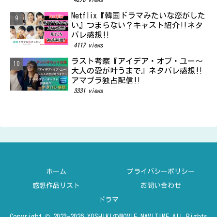
Netflix『韓国ドラマみたいな恋がした
い』つまらない？キャスト紹介‼ネタ
バレ感想‼
4117 views
ラスト考察『アイデア・オブ・ユー～
大人の愛が叶うまで』ネタバレ感想‼
アマプラ独占配信‼
3331 views
ホーム
プライバシーポリシー
感想作品リスト
お問い合わせ
ドラマ
Copyright © 2023-2026 YOSHIKIのMOVIE NAVITIME All Rights