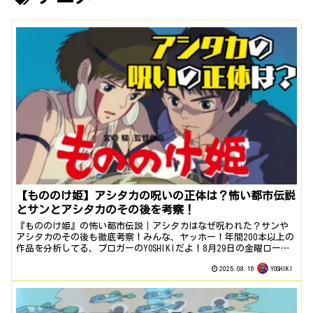
【もののけ姫】アシタカの呪いの正体は？怖い都市伝説
とサンとアシタカのその後を考察！
『もののけ姫』の怖い都市伝説｜アシタカはなぜ呪われた？サンや
アシタカのその後も徹底考察！みんな、ヤッホー！年間200本以上の
作品を分析してる、ブロガーのYOSHIKIだよ！8月29日の金曜ロード
ショー、『もののけ姫』、本当に楽しみだよね！子供の頃に観た時
2025.08.16
YOSHIKI
は、ただただアシタカのかっこよさや、ヤックルの可愛さに夢中に
なったものだけど、大人になってから観返すと、こ...