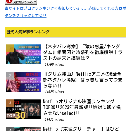
当サイトはブログランキングに参加しています。応援してくれる方はボ
タンをクリックしてね‼
歴代人気記事ランキング
【ネタバレ考察】『猿の惑星/キング
ダム』相関図と時系列を徹底解説｜ラ
ストの結末と続編は？
11799 views
『グリム組曲』Netflixアニメの6話全
部ネタバレ考察‼はっきり言ってつま
らない‼
11525 views
Netflixオリジナル映画ランキング
TOP30‼2023年最新版‼絶対に観て損
させないselect‼
11471 views
Netflix『京城クリーチャー』はひど