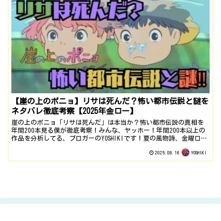
【崖の上のポニョ】リサは死んだ？怖い都市伝説と謎を
ネタバレ徹底考察【2025年金ロー】
崖の上のポニョ「リサは死んだ」は本当か？怖い都市伝説の真相を
年間200本見る僕が徹底考察！みんな、ヤッホー！年間200本以上の
作品を分析してる、ブロガーのYOSHIKIです！夏の風物詩、金曜ロー
ドショーのジブリ作品。今年の『崖の上のポニョ』の放送も、本当
2025.08.16
YOSHIKI
に楽しみですよねー！可愛いポニョと宗介の物語は、観ているだけ
で心が温かくなって、誰もが笑顔になれる、まさに...