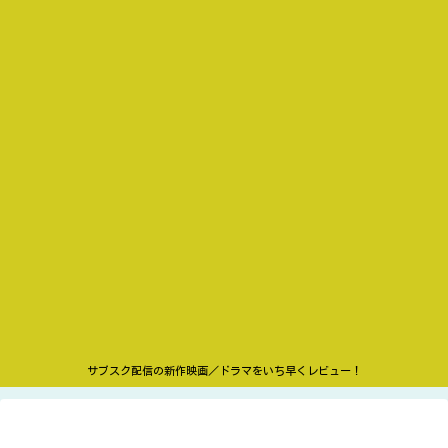
サブスク配信の新作映画／ドラマをいち早くレビュー！