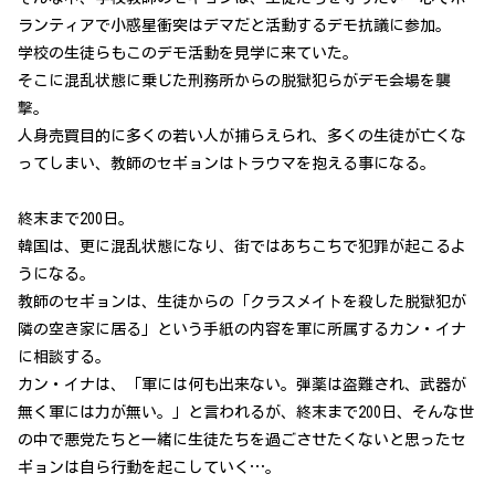
ランティアで小惑星衝突はデマだと活動するデモ抗議に参加。
学校の生徒らもこのデモ活動を見学に来ていた。
そこに混乱状態に乗じた刑務所からの脱獄犯らがデモ会場を襲
撃。
人身売買目的に多くの若い人が捕らえられ、多くの生徒が亡くな
ってしまい、教師のセギョンはトラウマを抱える事になる。
終末まで200日。
韓国は、更に混乱状態になり、街ではあちこちで犯罪が起こるよ
うになる。
教師のセギョンは、生徒からの「クラスメイトを殺した脱獄犯が
隣の空き家に居る」という手紙の内容を軍に所属するカン・イナ
に相談する。
カン・イナは、「軍には何も出来ない。弾薬は盗難され、武器が
無く軍には力が無い。」と言われるが、終末まで200日、そんな世
の中で悪党たちと一緒に生徒たちを過ごさせたくないと思ったセ
ギョンは自ら行動を起こしていく…。