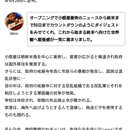
年4月29日に宣布。
オープニングで小惑星衝突のニュースから終末ま
で50日までカウントダウンのようにダイジェスト
をみせてくれ、これから始まる終末へ向けた世界
YOSHIKI
観へ緊張感が一気に高まりました。
小惑星は朝鮮半島を中心に衝突し、被害が広がると報道され政府
は国外移住を推奨する。
さらには、政府の戒厳令布告に市民らの暴動が発生し、国民は混
乱状態に…
世の中は、政府の戒厳令に対する反乱組織である反乱軍とそれを
制圧しようとする軍組織の抗争が勃発。
学校は休校され、夜間の外出禁止令が敷かれる。
空港は、海外へ逃げようとする人で混雑し、偽造ビザを使用する
ものも現れる。
そんな中、学校教師のセギョンは、生徒たちを守りたい一心でボ