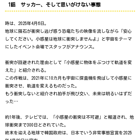
1話 サッカー、そして思いがけない事態
時は、2025年4月6日。
地球に隕石が衝突し逃げ惑う恐竜たちの映像を流しながら「安心
してください。小惑星は地球に衝突しませんよ」と宇宙をテーマ
にしたイベント会場でスタッフがアナウンス。
衝突が回避された理由として「小惑星に物体をぶつけて軌道を変
えた」と紹介される。
この作戦は、2021年に10カ月も宇宙に探査機を飛ばして小惑星に
衝突させ、軌道を変えるものだった。
もう衝突しないと紹介され拍手が飛び交い、未来は明るいはずだ
った…
約1年後、テレビでは、「小惑星の衝突は不可避」と報道され、地
球衝突まで300日とされていた。
終末を迎える地球で韓国政府は、日本でいう非常事態宣言を2025