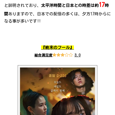
17
と説明されており、
太平洋時間と日本との時差は約
時
間
ありますので、日本での配信の多くは、夕方17時からに
なる事が多いです‼
『
終末のフール
』
3.0
総合満足度