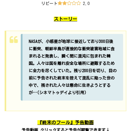
2.0
リピート
ストーリー
NASAが、小惑星が地球に接近しており300日後
に衝突、朝鮮半島が直接的な衝突被害地域に含
まれると発表し、瞬く間に混沌に包まれた韓
国。人々は国を離れ安全な場所に避難するため
に全力を尽くしていた。残り200日を切り、目の
前に予告された終末を控えて混乱に陥った世の
中で、残された人々は懸命に生きようとする
が…(シネマトゥデイより引用)
『終末のフール』予告動画
予告動画
クリックすると予告が閲覧できます↓