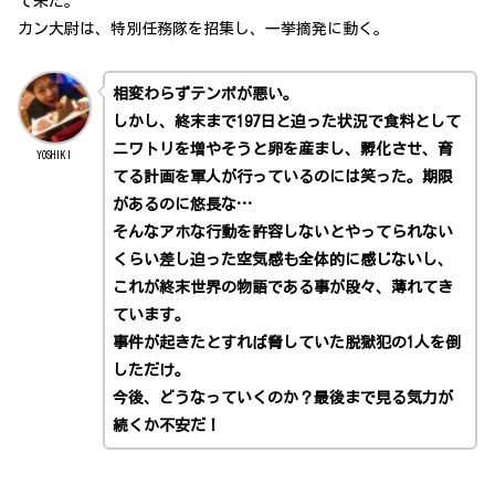
て来た。
カン大尉は、特別任務隊を招集し、一挙摘発に動く。
相変わらずテンポが悪い。
しかし、終末まで197日と迫った状況で食料として
ニワトリを増やそうと卵を産まし、孵化させ、育
YOSHIKI
てる計画を軍人が行っているのには笑った。期限
があるのに悠長な…
そんなアホな行動を許容しないとやってられない
くらい差し迫った空気感も全体的に感じないし、
これが終末世界の物語である事が段々、薄れてき
ています。
事件が起きたとすれば脅していた脱獄犯の1人を倒
しただけ。
今後、どうなっていくのか？最後まで見る気力が
続くか不安だ！