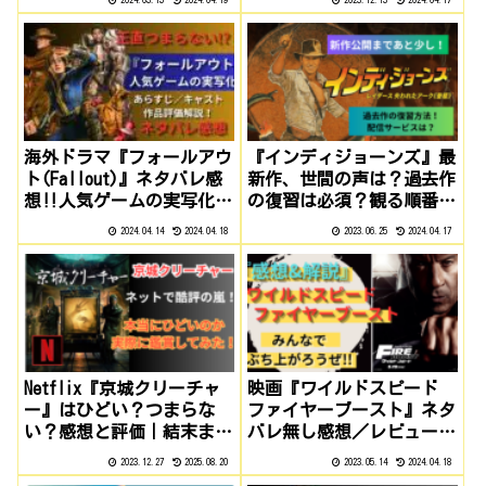
海外ドラマ『フォールアウ
『インディジョーンズ』最
ト(Fallout)』ネタバレ感
新作、世間の声は？過去作
想‼人気ゲームの実写化が
の復習は必須？観る順番
アマプラで独占配信‼正直
は？
2024.04.14
2024.04.18
2023.06.25
2024.04.17
つまらない⁉
Netflix『京城クリーチャ
映画『ワイルドスピード
ー』はひどい？つまらな
ファイヤーブースト』ネタ
い？感想と評価｜結末まで
バレ無し感想／レビュー‼
ネタバレ解説
これを見れば丸分かり‼
2023.12.27
2025.08.20
2023.05.14
2024.04.18