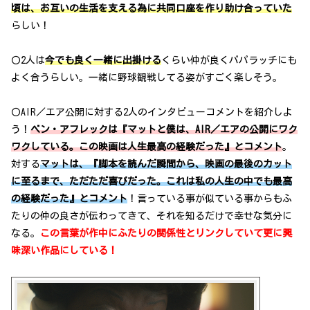
頃は、お互いの生活を支える為に共同口座を作り助け合っていた
らしい！
〇2人は
今でも良く一緒に出掛ける
くらい仲が良くパパラッチにも
よく合うらしい。一緒に野球観戦してる姿がすごく楽しそう。
〇AIR／エア公開に対する2人のインタビューコメントを紹介しよ
う！
ベン・アフレックは『マットと僕は、AIR／エアの公開にワク
ワクしている。この映画は人生最高の経験だった』とコメント
。
対する
マットは、『脚本を読んだ瞬間から、映画の最後のカット
に至るまで、ただただ喜びだった。これは私の人生の中でも最高
の経験だった』とコメント
！言っている事が似ている事からもふ
たりの仲の良さが伝わってきて、それを知るだけで幸せな気分に
なる。
この言葉が作中にふたりの関係性とリンクしていて更に興
味深い作品にしている！