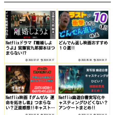
Netflixドラマ『離婚しよ
どんでん返し映画おすすめ
うよ』宮藤官九郎脚本はつ
１０選‼
まらない!?
2023.07.07
2024.04.17
2023.05.06
2024.04.17
Netflix映画『ダムゼル 運
Netflix幽遊白書実写化キ
命を拓きし者』つまらな
ャスティングひどくない？
い？正直感想‼キャスト／
アンケートまとめ‼
見どころ紹介‼
2024.03.15
2024.04.19
2023.12.13
2024.04.17