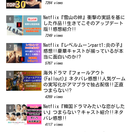
7264 views
Netflix『雪山の絆』衝撃の実話を基に
した作品‼生きてこそのアップデート
版‼感想紹介‼
7249 views
Netflix『レベルムーンpart1:炎の子』
感想‼豪華キャストが揃っているが本
当に面白いのか⁉
5767 views
海外ドラマ『フォールアウト
(Fallout)』ネタバレ感想‼人気ゲーム
の実写化がアマプラで独占配信‼正直
つまらない⁉
4269 views
Netflix『韓国ドラマみたいな恋がした
い』つまらない？キャスト紹介‼ネタ
バレ感想‼
4117 views