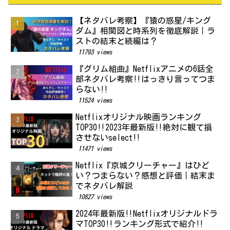
【ネタバレ考察】『猿の惑星/キング
ダム』相関図と時系列を徹底解説｜ラ
ストの結末と続編は？
11793 views
『グリム組曲』Netflixアニメの6話全
部ネタバレ考察‼はっきり言ってつま
らない‼
11524 views
Netflixオリジナル映画ランキング
TOP30‼2023年最新版‼絶対に観て損
させないselect‼
11471 views
Netflix『京城クリーチャー』はひど
い？つまらない？感想と評価｜結末ま
でネタバレ解説
10827 views
2024年最新版‼Netflixオリジナルドラ
マTOP30‼ランキング形式で紹介‼