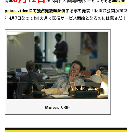
同年
から同社の動画配信サービスである
Amazon
prime videoにて独占見放題配信
する事を発表！映画館公開が2023
年4月7日なので約1カ月で配信サービス開始となるのには驚きだ！
映画.comより引用