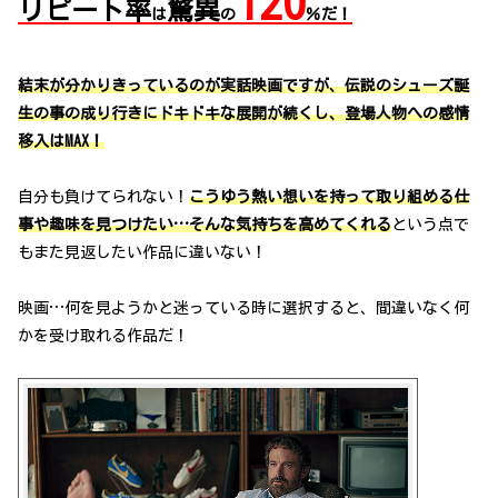
120
リピート率
驚異
は
の
％だ！
結末が分かりきっているのが実話映画ですが、伝説のシューズ誕
生の事の成り行きにドキドキな展開が続くし、登場人物への感情
移入はMAX！
自分も負けてられない！
こうゆう熱い想いを持って取り組める仕
事や趣味を見つけたい…そんな気持ちを高めてくれる
という点で
もまた見返したい作品に違いない！
映画…何を見ようかと迷っている時に選択すると、間違いなく何
かを受け取れる作品だ！