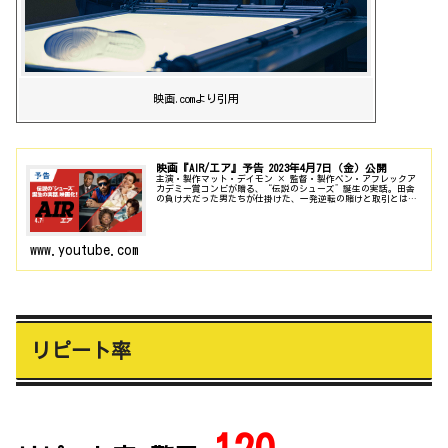
映画.comより引用
映画『AIR/エア』予告 2023年4月7日（金）公開
主演・製作マット・デイモン × 監督・製作ベン・アフレックア
カデミー賞コンビが贈る、“伝説のシューズ”誕生の実話。田舎
の負け犬だった男たちが仕掛けた、一発逆転の賭けと取引とは
――？■映画『AIR/エア』2023年4月7日（金）ロードショー公式
サイト：
www.youtube.com
リピート率