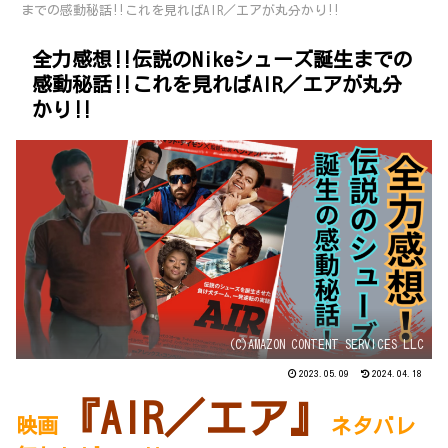
までの感動秘話‼これを見ればAIR／エアが丸分かり‼
全力感想‼伝説のNikeシューズ誕生までの
感動秘話‼これを見ればAIR／エアが丸分
かり‼
(C)AMAZON CONTENT SERVICES LLC
2023.05.09
2024.04.18
『AIR／エア』
映画
ネタバレ