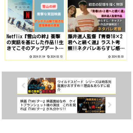
Netflix『雪山の絆』衝撃
藤井道人監督『青春18×2
の実話を基にした作品‼生
君へと続く道』ラスト考
きてこそのアップデート
察‼ネタバレあらすじ感
版‼感想紹介‼
想‼
2024.01.04
2024.03.13
2024.05.03
ワイルドスピード シリーズは時系列
鑑賞がおすすめ‼理由＆あらすじ紹
介
映画『TAR/ター』映画賞総なめ ケイ
トブランシェット魂の演技 これを見
れば『TAR/ター』が丸分かり‼