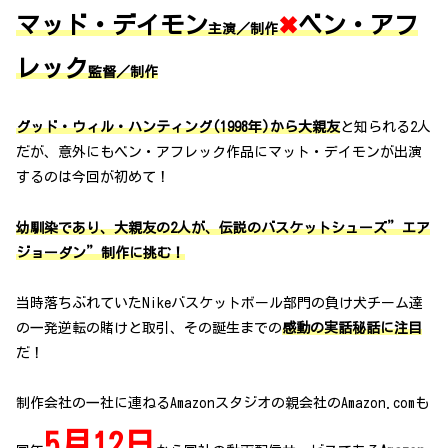
マッド・デイモン
✖
ベン・アフ
主演／制作
レック
監督／制作
グッド・ウィル・ハンティング(1998年)から大親友
と知られる2人
だが、意外にもベン・アフレック作品にマット・デイモンが出演
するのは今回が初めて！
幼馴染であり、大親友の2人が、伝説のバスケットシューズ”エア
ジョーダン”制作に挑む！
当時落ちぶれていたNikeバスケットボール部門の負け犬チーム達
の一発逆転の賭けと取引、その誕生までの
感動の実話秘話に注目
だ！
制作会社の一社に連ねるAmazonスタジオの親会社のAmazon.comも
5月12日